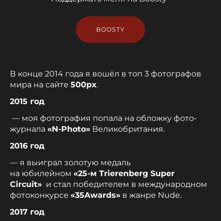
BOOSTY
В конце 2014 года я вошёл в топ 3 фотографов
мира на сайте
500
px
.
2015 год
— моя фотография попала на обложку фото-
журнала
«
N-
Photo»
Великобритания.
2016 год
— я выиграл золотую медаль
на юбилейном
«25-м Trierenberg Super
Circuit»
и стал победителем в международном
фотоконкурсе
«35Award
s»
в жанре Nude.
2017 год