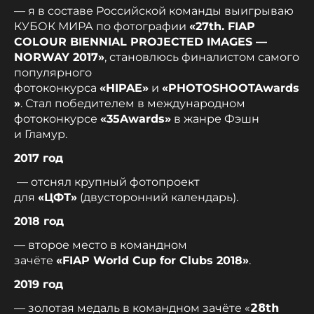
— я в составе Российской команды выигрываю
КУБОК МИРА по фотографии
«27th. FIAP
COLOUR BIENNIAL PROJECTED IMAGES —
NORWAY 2017»
, становлюсь финалистом самого
популярного
фотоконкурса
«HIPAE»
и
«PHOTOSHOOTAwards
»
. Стал победителем в международном
фотоконкурсе
«35Award
s»
в жанре Фэшн
и Гламур.
2017 год
— отснял крупный фотопроект
для
«ЦФТ»
(двусторонний календарь).
2018 год
— второе место в командном
зачёте
«
FIAP
World
Cup
for
Clubs 2018»
.
2019 год
— золотая медаль в командном зачёте «𝟮𝟴𝘁𝗵