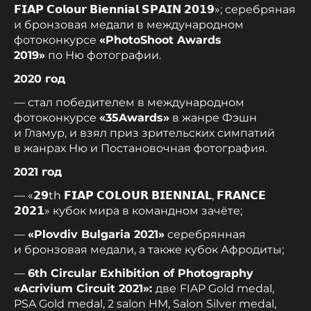
𝗙𝗜𝗔𝗣 𝗖𝗼𝗹𝗼𝘂𝗿 𝗕𝗶𝗲𝗻𝗻𝗶𝗮𝗹 𝗦𝗣𝗔𝗜𝗡 𝟮𝟬𝟭𝟵»; серебряная
и бронзовая медали в международном
фотоконкурсе
«PhotoShoot Awards
2019»
по Ню фотографии.
2020 год
— стал победителем в международном
фотоконкурсе
«35Award
s»
в жанре Фэшн
и Гламур, и взял приз зрительских симпатий
в жанрах Ню и Постановочная фотография.
2021 год
— «𝟮𝟵th 𝗙𝗜𝗔𝗣 𝗖𝗢𝗟𝗢𝗨𝗥 𝗕𝗜𝗘𝗡𝗡𝗜𝗔𝗟, 𝗙𝗥𝗔𝗡𝗖𝗘
𝟮𝟬𝟮𝟭» кубок мира в командном зачёте;
—
«
Plovdiv Bulgaria 2021»
серебрянная
и бронзовая медали, а также кубок Афродиты;
—
6th Circular Exhibition of Photography
«Acrivium Circuit 2021»:
две
FIAP Gold medal,
PSA Gold medal, 2 salon HM, Salon Silver medal,