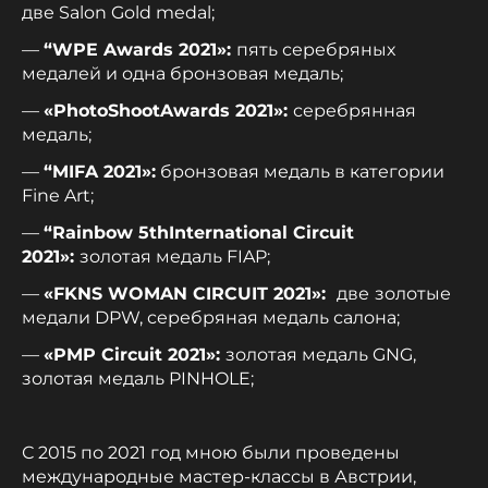
две Salon Gold medal;
—
“
WPE
Awards
2021»:
пять серебряных
медалей и одна бронзовая медаль;
—
«PhotoShootAwards 2021»:
серебрянная
медаль;
—
“
MIFA
2021»:
бронзовая медаль в категории
Fine Art;
—
“
Rainbow 5thInternational Circuit
2021
»:
золотая медаль FIAP;
—
«
FKNS
WOMAN
CIRCUIT
2021»:
две
золотые
медали DPW, серебряная медаль салона;
—
«PMP Circuit 2021»:
золотая медаль GNG,
золотая медаль PINHOLE;
С 2015 по 2021 год мною были проведены
международные мастер-классы в Австрии,