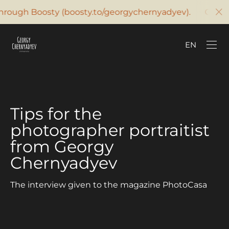
ough Boosty (boosty.to/georgychernyadyev). Contact me
SUPPORT ON BOOSTY
EN
Tips for the
photographer portraitist
from Georgy
Chernyadyev
The interview given to the magazine PhotoCasa